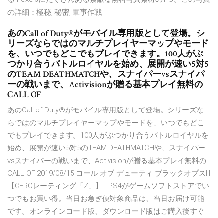
の詳細：極秘, 秘密, 軍事作戦
あのCall of Duty®がモバイル専用版として登場。シ
リーズならではのマルチプレイヤーマップやモード
を、いつでもどこでもプレイできます。100人がぶ
つかり合うバトルロイヤルを始め、展開が速い5対5
のTEAM DEATHMATCHや、スナイパーvsスナイパ
ーの戦いまで、Activisionが贈る基本プレイ無料の
CALL OF
あのCall of Duty®がモバイル専用版として登場。シリーズな
らではのマルチプレイヤーマップやモードを、いつでもどこ
でもプレイできます。100人がぶつかり合うバトルロイヤルを
始め、展開が速い5対5のTEAM DEATHMATCHや、スナイパー
vsスナイパーの戦いまで、Activisionが贈る基本プレイ無料の
CALL OF 2019/08/15 コール オブ デューティ ブラックオプスIII
【CEROレーティング「Z」】 - PS4がゲームソフトストアでい
つでもお買い得。当日お急ぎ便対象商品は、当日お届け可能
です。オンラインコード版、ダウンロード版はご購入後すぐ