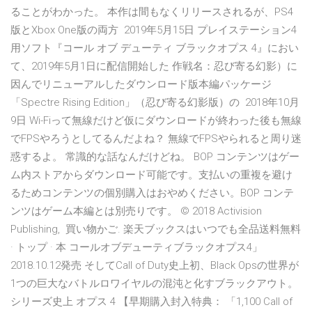
ることがわかった。 本作は間もなくリリースされるが、PS4
版とXbox One版の両方 2019年5月15日 プレイステーション4
用ソフト『コール オブ デューティ ブラックオプス 4』におい
て、2019年5月1日に配信開始した 作戦名：忍び寄る幻影）に
因んでリニューアルしたダウンロード版本編パッケージ
「Spectre Rising Edition」（忍び寄る幻影版）の 2018年10月
9日 Wi-Fiって無線だけど仮にダウンロードが終わった後も無線
でFPSやろうとしてるんだよね？ 無線でFPSやられると周り迷
惑するよ。 常識的な話なんだけどね。 BOP コンテンツはゲー
ム内ストアからダウンロード可能です。支払いの重複を避け
るためコンテンツの個別購入はおやめください。BOP コンテ
ンツはゲーム本編とは別売りです。 © 2018 Activision
Publishing, 買い物かご. 楽天ブックスはいつでも全品送料無料
· トップ · 本 コールオブデューティブラックオプス4」
2018.10.12発売 そしてCall of Duty史上初、Black Opsの世界が
1つの巨大なバトルロワイヤルの混沌と化すブラックアウト。
シリーズ史上 オプス 4 【早期購入封入特典： 「1,100 Call of