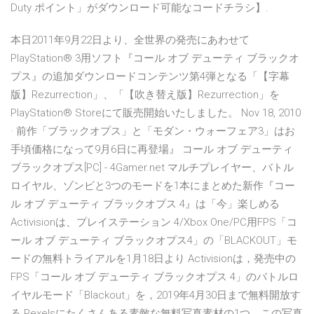
Duty ポイント」がダウンロード可能なコードチラシ】.
本日2011年9月22日より、全世界の発売にあわせて
PlayStation® 3用ソフト『コール オブ デューティ ブラックオ
プス』の追加ダウンロードコンテンツ第4弾となる「【字幕
版】Rezurrection」、「【吹き替え版】Rezurrection」を
PlayStation® Storeにて販売開始いたしました。 Nov 18, 2010
· 前作「ブラックオプス」と「モダン・ウォーフェア3」はお
手頃価格になって9月6日に再登場』 コール オブ デューティ
ブラックオプス[PC] - 4Gamer.net マルチプレイヤー、バトル
ロイヤル、ゾンビと3つのモードを1本にまとめた新作『コー
ル オブ デューティ ブラックオプス 4』は「今」楽しめる
Activisionは、プレイステーション 4/Xbox One/PC用FPS「コ
ール オブ デューティ ブラックオプス4」の「BLACKOUT」モ
ードの無料トライアルを1月18日より Activisionは，発売中の
FPS「コール オブ デューティ ブラックオプス 4」のバトルロ
イヤルモード「Blackout」を，2019年4月30日まで無料開放す
る Pexelsにたくさんある素敵な無料写真素材の1つ。この写真