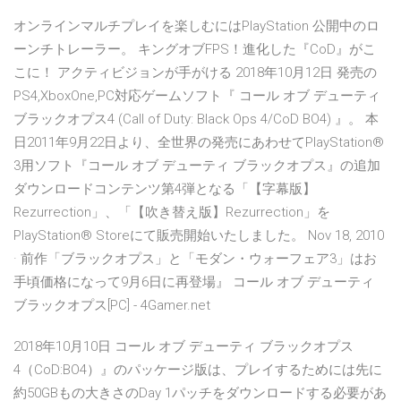
オンラインマルチプレイを楽しむにはPlayStation 公開中のロ
ーンチトレーラー。 キングオブFPS！進化した『CoD』がこ
こに！ アクティビジョンが手がける 2018年10月12日 発売の
PS4,XboxOne,PC対応ゲームソフト『 コール オブ デューティ
ブラックオプス4 (Call of Duty: Black Ops 4/CoD BO4) 』。 本
日2011年9月22日より、全世界の発売にあわせてPlayStation®
3用ソフト『コール オブ デューティ ブラックオプス』の追加
ダウンロードコンテンツ第4弾となる「【字幕版】
Rezurrection」、「【吹き替え版】Rezurrection」を
PlayStation® Storeにて販売開始いたしました。 Nov 18, 2010
· 前作「ブラックオプス」と「モダン・ウォーフェア3」はお
手頃価格になって9月6日に再登場』 コール オブ デューティ
ブラックオプス[PC] - 4Gamer.net
2018年10月10日 コール オブ デューティ ブラックオプス
4（CoD:BO4）』のパッケージ版は、プレイするためには先に
約50GBもの大きさのDay 1パッチをダウンロードする必要があ