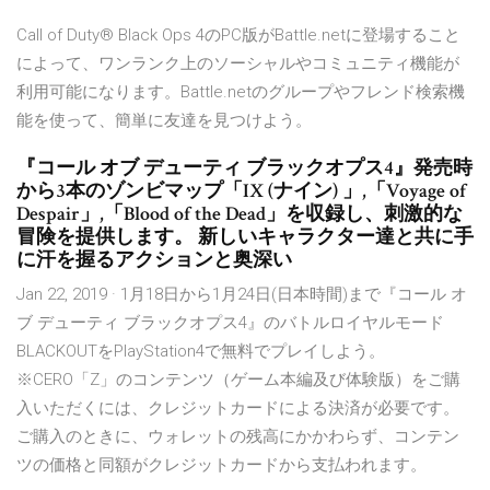
Call of Duty® Black Ops 4のPC版がBattle.netに登場すること
によって、ワンランク上のソーシャルやコミュニティ機能が
利用可能になります。Battle.netのグループやフレンド検索機
能を使って、簡単に友達を見つけよう。
『コール オブ デューティ ブラックオプス4』発売時
から3本のゾンビマップ「IX (ナイン) 」,「Voyage of
Despair」,「Blood of the Dead」を収録し、刺激的な
冒険を提供します。 新しいキャラクター達と共に手
に汗を握るアクションと奥深い
Jan 22, 2019 · 1月18日から1月24日(日本時間)まで『コール オ
ブ デューティ ブラックオプス4』のバトルロイヤルモード
BLACKOUTをPlayStation4で無料でプレイしよう。
※CERO「Z」のコンテンツ（ゲーム本編及び体験版）をご購
入いただくには、クレジットカードによる決済が必要です。
ご購入のときに、ウォレットの残高にかかわらず、コンテン
ツの価格と同額がクレジットカードから支払われます。