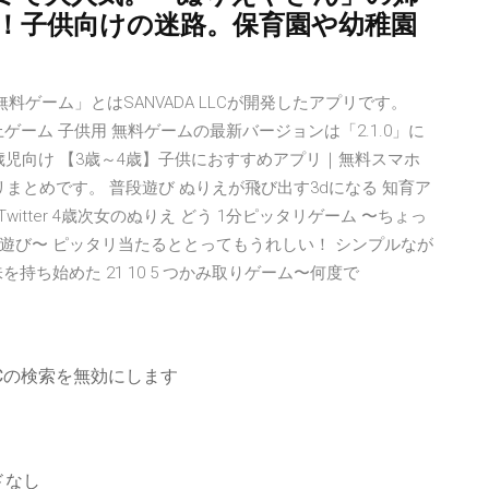
て！子供向けの迷路。保育園や幼稚園
料ゲーム」とはSANVADA LLCが開発したアプリです。
上ゲーム 子供用 無料ゲームの最新バージョンは「2.1.0」に
リ 3歳児向け 【3歳～4歳】子供におすすめアプリ｜無料スマホ
アプリまとめです。 普段遊び ぬりえが飛び出す3dになる 知育ア
Twitter 4歳次女のぬりえ どう 1分ピッタリゲーム 〜ちょっ
遊び〜 ピッタリ当たるととってもうれしい！ シンプルなが
ち始めた 21 10 5 つかみ取りゲーム〜何度で
Cの検索を無効にします
ドなし