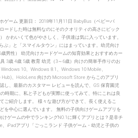
ーム 更新日： 2018年11月11日 BabyBus（ベビーバ
ロードした時は無料なのにそのクオリティの高さにビック
性） かわいくて色がやさしく、子供達は気に入っています。
くらぶ」と「スマイルタウン」にはまっています。幼児向け
6歳男性） 幼児向けカードゲームの知育効果とおすすめカー
 3歳 4歳 5歳 教育 幼児（3～6歳）向けの簡単手作りのお
10、Windows 8.1、Windows 10 Mobile、
face Hub)、HoloLens 向けの Microsoft Store からこのアプリ
し、最新のカスタマー レビューを読んで、GS 保育園児
5歳の時期に、私と子どもが実際に使ってみて、特にこれは良
てご紹介します。 様々な遊び方ができて、長く使えるこ
どを中心に選んでいます。 無料の子供向けゲームアプリを
向けゲームの中でランキングNO.1に輝くアプリとは？是非チ
ne、iPadアプリ「ごっこランド 子供ゲーム・幼児と子供の