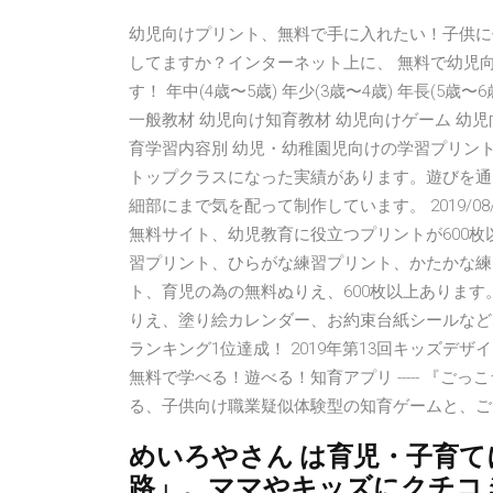
幼児向けプリント、無料で手に入れたい！子供に
してますか？インターネット上に、 無料で幼児
す！ 年中(4歳〜5歳) 年少(3歳〜4歳) 年長(5歳
一般教材 幼児向け知育教材 幼児向けゲーム 幼児
育学習内容別 幼児・幼稚園児向けの学習プリン
トップクラスになった実績があります。遊びを通
細部にまで気を配って制作しています。 2019/0
無料サイト、幼児教育に役立つプリントが600
習プリント、ひらがな練習プリント、かたかな練
ト、育児の為の無料ぬりえ、600枚以上ありま
りえ、塗り絵カレンダー、お約束台紙シールなど
ランキング1位達成！ 2019年第13回キッズデザイ
無料で学べる！遊べる！知育アプリ ----- 『
る、子供向け職業疑似体験型の知育ゲームと、ご
めいろやさん は育児・子育
路」。ママやキッズにクチコ