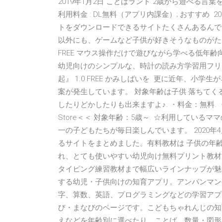
2019年1月2日 ことばランド 2歳から遊べる言葉を
利用料金 : DL無料（アプリ内課金）; おすすめ 
トをダウンロードできるサイトたくさんあるんです
以外にも、ゲームなど子供が好きそうなものがたく
FREE マウス操作だけで遊びながら学べる低年齢向けの知育
幼児向けのシンプルな、時計の読み方学習用フリーウエア 
起』 1.0 FREE かみしばいを 更に近年、
案が発生しています。 対象年齢は子供 落ちて
したりどかしたりも出来ますよ♪. ・料金：無料.
Store＜＜ 対象年齢：5歳～. ☆利用している
一の子どもたちが毎日楽しんでいます。 2020年
るサイトをまとめました。有料教材は 子供の年
れ、とても使いやすい幼児向け無料プリント教材
タイピング練習教材まで幅広いラインナップが魅力
する幼児・子供向けの知育アプリ。アンパンマン
字、算数、英語、プログラミングなどの学習アプ
び・まなびのページです。こどもちゃれんじの知
えなどを年齢別に選べたり、ことば、数量・図形