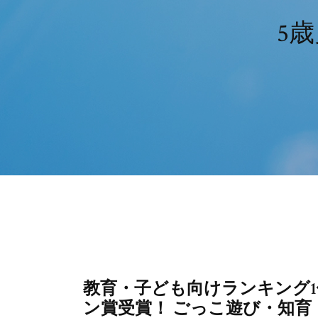
5
教育・子ども向けランキング1位
ン賞受賞！ ごっこ遊び・知育・社