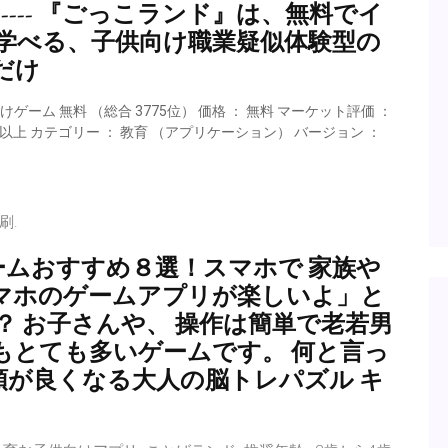
---- 『ごっこランド』は、無料でイ
学べる、子供向け職業疑似体験型の
だけ
ーム 無料 （総合 3775位） 価格 ： 無料 マーケット評価 ：
0,000以上 カテゴリー ： 教育 （アプリケーション） バージョン ：
刷.
けゲームおすすめ８選！スマホで 家族や
マホのゲームアプリが楽しいよ」と
 お子さんや、 操作は簡単で老若男
もとても多いゲームです。 何と言っ
頭が良くなる大人の脳トレパズル キ