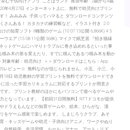
育む子供向けアプリ. ことばランド. 推奨年齢 : 2歳から4歳;
2020年4月27日 インターネット上に、無料で幼児向けプリン
！ みみみみ. 子供ってハマると ダウンロードコンテンツ
さんある！ カタカナの練習帳など、イラスト付き 2.0
ソフト 8種類のゲーム (10.07.13公開 6,866K) 4.5
(15.08.11公開 368K); マイクで紙芝居:『招き猫縁
小学生がネットゲームにハマりトラブルに巻き込めれるといった事
くる積み木の形を変えたり、すでに積んであるつ積み木を動か
 ・対象年齢：幼児向け. ＞＞ダウンロードはこちら：App
ママのレビュー☆. 無料なのが信じられません。小五、小三、小
4月18日 幼児教材の学習プリントを無料でダウンロードでき
齢に沿った学習カリキュラムに対応するプリントが用意さ
です。 プリント教材のほかにもパソコンで遊べるゲームや
となっています。 【初回31日間無料】NTTドコモが提供
やドラえもんなどの知育ゲームや、絵本、ひらがな、漢
リをゲーム感覚で楽しめます。 しまじろうクラブ、あそ
育・キッズゲームや幼児・子供向けアニメ、ワークやぬり
、自然科学、生活習慣、ルール・マナー、アート・リズ