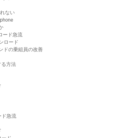
されない
phone
か
ロード急流
ウンロード
ンドの乗組員の改善
する方法
ド
ード急流
ド