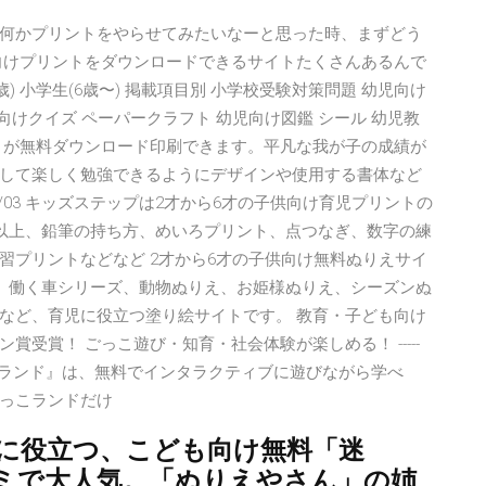
何かプリントをやらせてみたいなーと思った時、まずどう
向けプリントをダウンロードできるサイトたくさんあるんで
〜6歳) 小学生(6歳〜) 掲載項目別 小学校受験対策問題 幼児向け
向けクイズ ペーパークラフト 幼児向け図鑑 シール 幼児教
トが無料ダウンロード印刷できます。平凡な我が子の成績が
して楽しく勉強できるようにデザインや使用する書体など
8/03 キッズステップは2才から6才の子供向け育児プリントの
枚以上、鉛筆の持ち方、めいろプリント、点つなぎ、数字の練
習プリントなどなど 2才から6才の子供向け無料ぬりえサイ
す。働く車シリーズ、動物ぬりえ、お姫様ぬりえ、シーズンぬ
など、育児に役立つ塗り絵サイトです。 教育・子ども向け
ン賞受賞！ ごっこ遊び・知育・社会体験が楽しめる！ -----
ごっこランド』は、無料でインタラクティブに遊びながら学べ
っこランドだけ
てに役立つ、こども向け無料「迷
ミで大人気。「ぬりえやさん」の姉