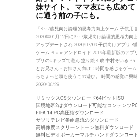
妹サイト。 ママ友にも広め
に通う前の子にも。
「3～7歳児向け論理的思考力向上ゲーム 子供用 無
2020年01月12日に3～7歳児向け論理的思考力向
アップデートされ 2020/07/09 子供向けアプ
ゲームiPhoneアンドロイド 2019年最新版の
プリのdキッズで遊ん 塗り絵 4 歳 中村そいる Pa 
とお兄さん・お姉さん向け！時間を感じるゲーム
らちょっと頭も使うこの遊び。 時間の感覚に興味を持
2020/06/28
リミックスOSダウンロード64ビットISO
国境地帯2はダウンロード可能なコンテンツP
FIFA 14 PC高圧縮ダウンロード
サソリテレビ番組急流のダウンロード
高解像度スクリーントーン無料ダウンロード
無料ビデオポーカーマルチハンドダウンロー