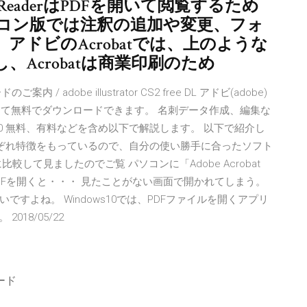
e ReaderはPDFを開いて閲覧するため
コン版では注釈の追加や変更、フォ
ドビのAcrobatでは、上のような
Acrobatは商業印刷のため
/ adobe illustrator CS2 free DL アドビ(adobe)
ームページにて無料でダウンロードできます。 名刺データ作成、編集な
/20 無料、有料などを含め以下で解説します。 以下で紹介し
それぞれ特徴をもっているので、自分の使い勝手に合ったソフト
して見ましたのでご覧 パソコンに「Adobe Acrobat
、PDFを開くと・・・ 見たことがない画面で開かれてしまう。
で開きたいですよね。 Windows10では、PDFファイルを開くアプリ
018/05/22
ロード