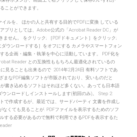
の保存ボタンか、画面上で右クリックして保存のいずれか
することができます。
作成したファイルを、 ほかの人と共有する目的でPDFに変換 している
としては、Adobe公式の「Acrobat Reader DC」が
ません。 をクリック; ［PDFドキュメント］をクリック;
りにダウンロードする］をオフにする カメラやスマートフォン
する企画・編集・執筆を中心に活動しています。 PDF化を
robat Reader との互換性ももちろん最適化されているの
見ることも出来るので 2014年2月24日 有料ソフトであ
らさまざまなPDF編集ソフトが市販されており、安いものだと
ストが書き込めるソフトはそれほど多くない。あっても日本語
ロードしインストールします(初回のみ)。 Step 2:
tというソフトで作成するが、最近では、サードパーティ 文書を作成し
がなくても見ることが. PDFファイルを表示するためのソフ
ルする必要があるので無料で利用できるPDFを表示するた
ader