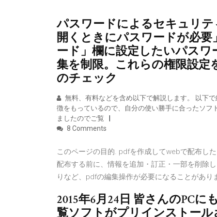
パスワードによるセキュリテ
開くときにパスワードが必要」
ード」欄に設定したいパスワー
集を制限。これらの権限設定
のチェック
無料、有料などを含め以下で解説します。 以下で紹
徴をもっているので、自分の使い勝手に合ったソフト
ましたのでご覧
8 Comments
このページの目的. pdfを作成してwebで配布
配布する前に、情報を追加・訂正・一部を削除し
りなど、pdfの編集操作が必要になることがあり
2015年6月24日 皆さんのPCにも
覧ソフトがプリインストール