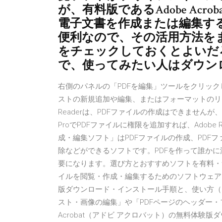
が、有料版であるAdobe Acr
電子文書を作成または編集するとき、
便利なので、その活用方法を
をチェックしておくとよいだ
で、使ってみたい人はダウン
右側のパネルの「PDFを編集」ツールをクリックし
ストの新規追加や編集、またはフォーマットのリス
Readerは、PDFファイルの作成はできませんが、
ProでPDFファイルに権限を追加すれば、Adobe
成・編集ソフト」はPDFファイルの作成、PDF
除などができるソフトです。PDFを作って誰かに
要になります。選び方とおすすめソフトを有料・無料と
イルを閲覧・作成・編集するためのソフトウェアです
版ダウンロード・インストール手順と、使い方（P
スト・画像の編集」や「PDFページのヘッダー・フ
Acrobat（アドビ アクロバット）の無料体験版ダウン