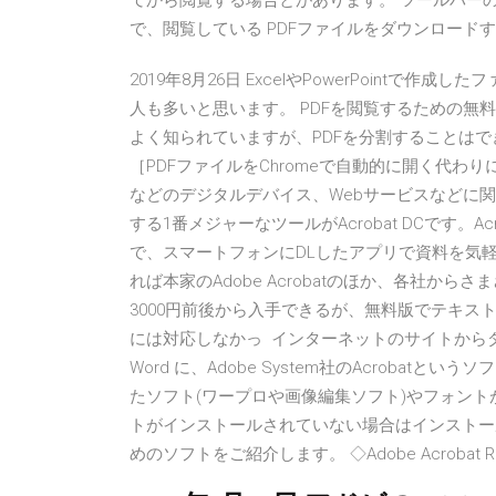
てから閲覧する場合とがあります。 ツールバー
で、閲覧している PDFファイルをダウンロード
2019年8月26日 ExcelやPowerPointで
人も多いと思います。 PDFを閲覧するための無料アプリ
よく知られていますが、PDFを分割することはでき
［PDFファイルをChromeで自動的に開く代わ
などのデジタルデバイス、Webサービスなどに関
する1番メジャーなツールがAcrobat DCです。Ac
で、スマートフォンにDLしたアプリで資料を気軽に
れば本家のAdobe Acrobatのほか、各社か
3000円前後から入手できるが、無料版でテキ
には対応しなかっ インターネットのサイトからダウン
Word に、Adobe System社のAcroba
たソフト(ワープロや画像編集ソフト)やフォント
トがインストールされていない場合はインストー
めのソフトをご紹介します。 ◇Adobe Acrobat Re