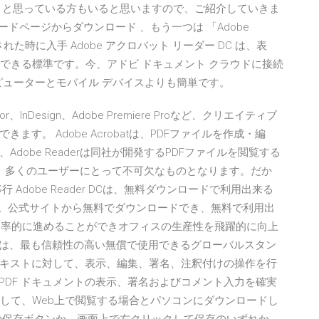
 と思っている方もいると思いますので、ご紹介していきま
ロードページからダウンロード 、もう一つは 「Adobe
示された時に入手 Adobe アクロバット リーダー DC は、表
頼できる標準です。今、アドビ ドキュメント クラウドに接続
ンピューターとモバイル デバイスよりも簡単です。
strator、InDesign、Adobe Premiere Proなど、クリエイティブ
す。 Adobe Acrobatは、PDFファイルを作成・編
obe Readerは同社が開発するPDFファイルを閲覧する
、多くのユーザーにとって不可欠なものとなります。だか
Adobe Reader DCは、無料ダウンロードで利用出来る
す。公式サイトから無料でダウンロードでき、無料で利用出
管理を効率的に進めることができオフィスの生産性を飛躍的に向上
eader は、最も信頼性の高い無償で使用できるグローバルスタン
キストに対して、表示、編集、署名、注釈付けの操作を行
er は、PDF ドキュメントの表示、署名およびコメント入力を確実
クして、Web上で閲覧する場合とパソコンにダウンロードし