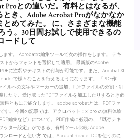
obat Proとの違いだ。有料とはなるが、
Adobe Acrobat Proがなかなか
まとめてみた。 に、さまざまな機能
ろう。30日間お試しで使用できるの
ロードして
ます。 Acrobatの編集ツールで次の操作をします。 テキ
トからフォントを選択して適用。 最新版のAdobe
PDFに注釈やテキストの付与が可能です。また、Acrobat XI
 Readerで様々なことを行えるようになります。 「PDF作
ファイルへの文字やマーカーの追加、PDFファイルの分割・削
渡したり、受け取ったPDFファイルを加工したりするとき必
もにご紹介します。 adobe acrobatとは、PDFファ
。 今回の記事では、アクロバット：xi pro の無料体験
DF編集など）について。 PDF作成に必須の、「既存テキ
ッター設定」ができる、有料ツール比較; Adobe
ロードと使い方 では、Acrobat Reader DCを使うのに