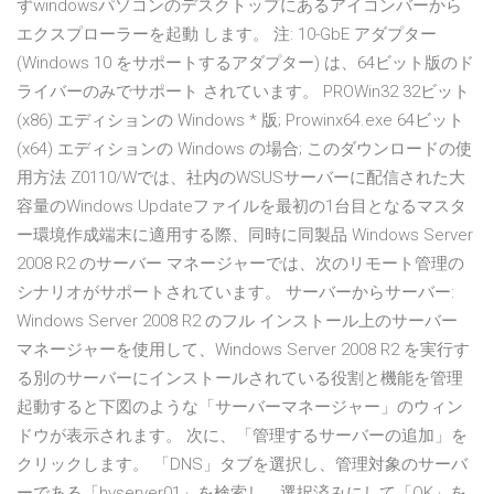
ずwindowsパソコンのデスクトップにあるアイコンバーから
エクスプローラーを起動 します。 注: 10-GbE アダプター
(Windows 10 をサポートするアダプター) は、64ビット版のド
ライバーのみでサポート されています。 PROWin32 32ビット
(x86) エディションの Windows * 版; Prowinx64.exe 64ビット
(x64) エディションの Windows の場合; このダウンロードの使
用方法 Z0110/Wでは、社内のWSUSサーバーに配信された大
容量のWindows Updateファイルを最初の1台目となるマスタ
ー環境作成端末に適用する際、同時に同製品 Windows Server
2008 R2 のサーバー マネージャーでは、次のリモート管理の
シナリオがサポートされています。 サーバーからサーバー:
Windows Server 2008 R2 のフル インストール上のサーバー
マネージャーを使用して、Windows Server 2008 R2 を実行す
る別のサーバーにインストールされている役割と機能を管理
起動すると下図のような「サーバーマネージャー」のウィン
ドウが表示されます。 次に、「管理するサーバーの追加」を
クリックします。 「DNS」タブを選択し、管理対象のサーバ
ーである「hvserver01」を検索し、選択済みにして「OK」を