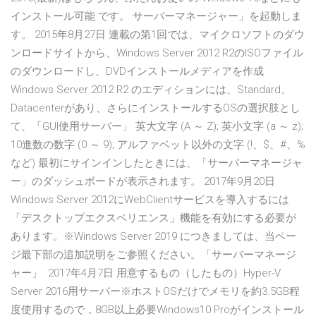
インストール可能 です。 サーバーマネージャー」を起動しま
す。 2015年8月27日 連載の第1回では、マイクロソフトのダウ
ンロードサイトから、Windows Server 2012 R2のISOファイル
のダウンロードし、DVDインストールメディアを作成
Windows Server 2012 R2 のエディションには、Standard、
Datacenterがあり、さらにインストールするOSの選択肢とし
て、「GUI使用サーバー」 英大文字 (A ～ Z); 英小文字 (a ～ z);
10進数の数字 (0 ～ 9); アルファベット以外の文字 (!、$、#、%
など) 最初にサインインしたときには、「サーバーマネージャ
ー」のダッシュボードが表示されます。 2017年9月20日
Windows Server 2012にWebClientサービスを導入するには
「デスクトップエクスペリエンス」機能を有効にする必要が
あります。※Windows Server 2019 につきましては、当ペー
ジ最下部の追加説明をご参照ください。「サーバーマネージ
ャー」 2017年4月7日 用意するもの（したもの）Hyper-V
Server 2016用サーバー※ホストOSだけでメモリを約3.5GB程
度使用するので，8GB以上必要Windows10 Proがインストール