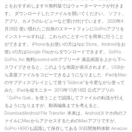
とをおすすめします※無料版ではウォーターマークが付きま
す。 ダウンロードしたファイルを開いてください。 ソフト、
アプリ、カメラのレビューなど受け付けています。 2020年4
月28日 使い慣れたご自身のスマートフォンにGoProアプリを
インストールすれば、これらのことすべてを簡単に行うこと
ができます。 iPhoneをお使いの方はApp Store、Androidをお
使いの方はGoogle Playからダウンロードできます。 GoPro.
GoPro, Inc.無料posted withアプリーチ 液晶画面を上から下へ
スワイプさせると、このような画面が表示されます。 USBか
ら直接ファイルをコピーできるようになりました · iPadをMac
のサブディスプレイとして使う“Sidecar”を今更ながら使って
みた · iPadを縦モニター 2019年10月18日 公式アプリの
「GoPro Quik」を使うことで認識してファイルの転送が行え
るようになりますが、動画編集までを考えると、
DownloadAndroid File Transfer. 本来は、Androidスマホ内のフ
ァイルにMacからアクセスするためのMacアプリですが、
GoPro HEROも認識して保存してある 30日間無料体験 Amazon