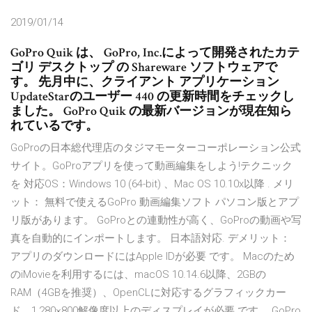
2019/01/14
GoPro Quik は、 GoPro, Inc.によって開発されたカテ
ゴリ デスクトップ の Shareware ソフトウェアで
す。 先月中に、クライアント アプリケーション
UpdateStarのユーザー 440 の更新時間をチェックし
ました。 GoPro Quik の最新バージョンが現在知ら
れているです。
GoProの日本総代理店のタジマモーターコーポレーション公式
サイト。GoProアプリを使って動画編集をしよう!テクニック
を 対応OS：Windows 10 (64-bit) 、Mac OS 10.10x以降 . メリ
ット： 無料で使えるGoPro 動画編集ソフト パソコン版とアプ
リ版があります。 GoProとの連動性が高く、GoProの動画や写
真を自動的にインポートします。 日本語対応. デメリット：
アプリのダウンロードにはApple IDが必要 です。 Macのため
のiMovieを利用するには、macOS 10.14.6以降、2GBの
RAM（4GBを推奨）、OpenCLに対応するグラフィックカー
ド、1,280×800解像度以上のディスプレイが必要 です。 GoPro