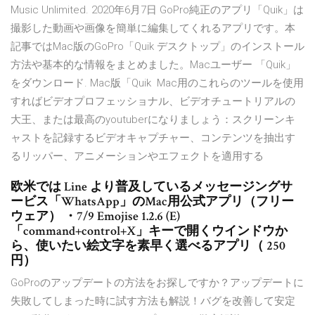
Music Unlimited. 2020年6月7日 GoPro純正のアプリ「Quik」は
撮影した動画や画像を簡単に編集してくれるアプリです。本
記事ではMac版のGoPro「Quik デスクトップ」のインストール
方法や基本的な情報をまとめました。Macユーザー 「Quik」
をダウンロード. Mac版「Quik Mac用のこれらのツールを使用
すればビデオプロフェッショナル、ビデオチュートリアルの
大王、または最高のyoutuberになりましょう：スクリーンキ
ャストを記録するビデオキャプチャー、コンテンツを抽出す
るリッパー、アニメーションやエフェクトを適用する
欧米では Line より普及しているメッセージングサ
ービス「WhatsApp」のMac用公式アプリ（フリー
ウェア） ・7/9 Emojise 1.2.6 (E)
「command+control+X」キーで開くウインドウか
ら、使いたい絵文字を素早く選べるアプリ（ 250
円）
GoProのアップデートの方法をお探しですか？アップデートに
失敗してしまった時に試す方法も解説！バグを改善して安定