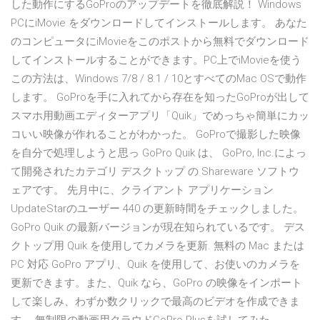
した動作にするGoProのアップデートを徹底解説！ Windows
PCにiMovie をダウンロードしてインストールします。 あなた
のコンピュータにiMovieをこのポストから無料でダウンロード
してインストールすることができます。PC上でiMovieを使う
この方法は、Windows 7/8 / 8.1 / 10とすべてのMac OSで動作
します。 GoProを手に入れてから存在を知ったGoProが出して
スマホ用動画エディターアプリ「Quik」でめっちゃ簡単にカッ
コいい映像が作れることがわかった。 GoProで撮影した映像
を自分で処理しようと思っ GoPro Quik は、 GoPro, Inc.によっ
て開発されたカテゴリ デスクトップ の Shareware ソフトウ
ェアです。 先月中に、クライアント アプリケーション
UpdateStarのユーザー 440 の更新時間をチェックしました。
GoPro Quik の最新バージョンが現在知られているです。 デス
クトップ用 Quik を使用してカメラを更新. 無料の Mac または
PC 対応 GoPro アプリ、Quik を使用して、お使いのカメラを
更新できます。また、Quik なら、GoPro の映像をインポート
して楽しみ、わずか数クリックで最高のビデオを作成できま