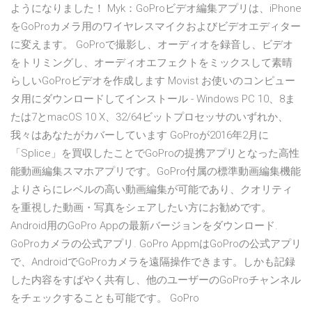
ようになりました！ Myk：GoProビデオ編集アプリは、iPhone
をGoProカメラ用のワイヤレスマイクおよびビデオエディター
に変えます。 GoProで撮影し、オーディオを録音し、ビデオ
をトリミングし、オーディオエフェクトをミックスして素晴
らしいGoProビデオを作成します Movist お使いのコンピュー
タ用にダウンロードしてインストール - Windows PC 10、8ま
たは7とmacOS 10 X、32/64ビットプロセッサのいずれか、
我々はあなたがカバーしています GoProが2016年2月に
「Splice」を買収したことでGoProの提携アプリとなった高性
能動画編集スマホアプリです。GoPro付属の標準動画編集機能
よりさらにレベルの高い動画編集が可能であり、クオリティ
を重視した動画・写真をシェアしたい方にお勧めです。
Android用のGoPro Appの最新バージョンをダウンロード.
GoProカメラの公式アプリ. GoPro AppmはGoProの公式アプリ
で、AndroidでGoProカメラを遠隔操作できます。しかも記録
した内容をすばやく共有し、他のユーザーのGoProチャンネル
をチェックすることも可能です。 GoPro